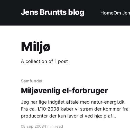
Jens Bruntts blog
Home
Om Je
Miljø
A collection of 1 post
Samfundet
Miljøvenlig el-forbruger
Jeg har lige indgået aftale med natur-energi.dk.
Fra ca. 1/10-2008 køber vi strøm der kommer fra
producenter der kun laver el ved hjælp af
vedvarende energi. Jeg har købt den ene af
08 sep 2008
1 min read
deres to produkter som hedder Ren Energi. Det