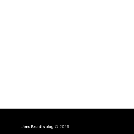
kommer til at koste os ca.
Jens Bruntts blog
© 2026