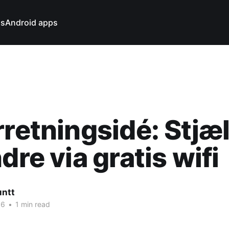
ns
Android apps
rretningsidé: Stjæ
dre via gratis wifi
untt
16
•
1 min read