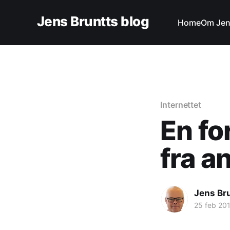
Jens Bruntts blog
Home
Om Je
Internettet
En fo
fra an
Jens Br
25 feb 20