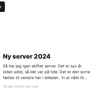
e
Ny server 2024
Så har jeg igen skiftet server. Det er syv år
siden sidst, så det var på tide. Det er den sorte
fætter til venstre her i billedet.. Vi er nået til
server nummer fem som jeg har kørt min blog
19 sep 2024
2 min read
på. Denne gang er den hjemmebygget. Jeg har
altså købt