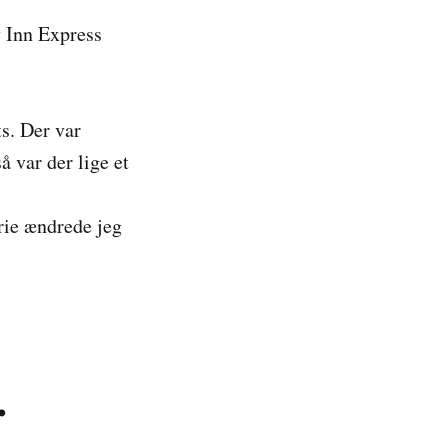
y Inn Express
s. Der var
å var der lige et
erie ændrede jeg
.