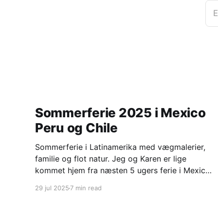
E
Sommerferie 2025 i Mexico
Peru og Chile
Sommerferie i Latinamerika med vægmalerier,
familie og flot natur. Jeg og Karen er lige
kommet hjem fra næsten 5 ugers ferie i Mexico,
Peru og Chile. Mexico city og omegn med
29 jul 2025
7 min read
Frederikke og Mads Frederikke har været i
praktik på den danske ambassade i Mexico city
i perioden februar til