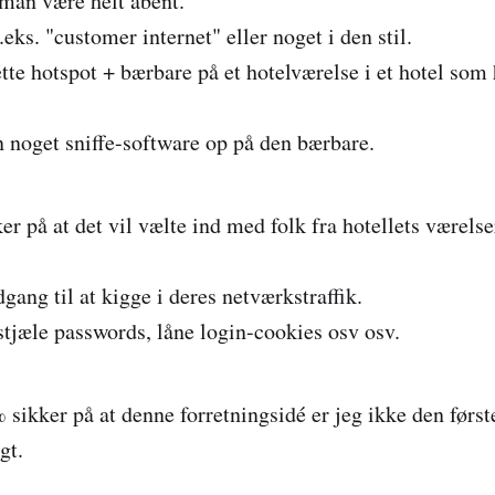
 man være helt åbent.
eks. "customer internet" eller noget i den stil.
tte hotspot + bærbare på et hotelværelse i et hotel som
 noget sniffe-software op på den bærbare.
er på at det vil vælte ind med folk fra hotellets værels
ang til at kigge i deres netværkstraffik.
stjæle passwords, låne login-cookies osv osv.
sikker på at denne forretningsidé er jeg ikke den første
gt.