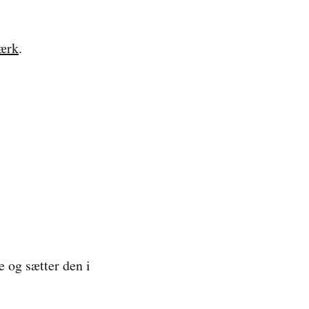
værk
.
 og sætter den i