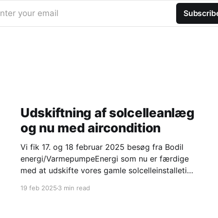
nter your email
Subscrib
Udskiftning af solcelleanlæg
og nu med aircondition
Vi fik 17. og 18 februar 2025 besøg fra Bodil
energi/VarmepumpeEnergi som nu er færdige
med at udskifte vores gamle solcelleinstalletion
med en ny og som samtidigt har installeret
19 feb 2025
3 min read
luft/luft-varmepumpe (som jeg kalder
aircondition). Hvorfor udskiftning af
solcelleanlæg? Vi fik i 2012 vores første