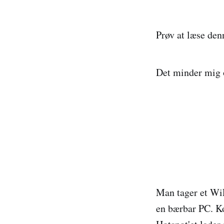
Prøv at læse denn
Det minder mig o
Man tager et WiF
en bærbar PC. K