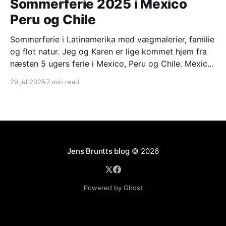
Sommerferie 2025 i Mexico
Peru og Chile
Sommerferie i Latinamerika med vægmalerier, familie
og flot natur. Jeg og Karen er lige kommet hjem fra
næsten 5 ugers ferie i Mexico, Peru og Chile. Mexico
city og omegn med Frederikke og Mads Frederikke
29 jul 2025
7 min read
har været i praktik på den danske ambassade i
Mexico city i perioden februar til
Jens Bruntts blog
© 2026
Powered by Ghost