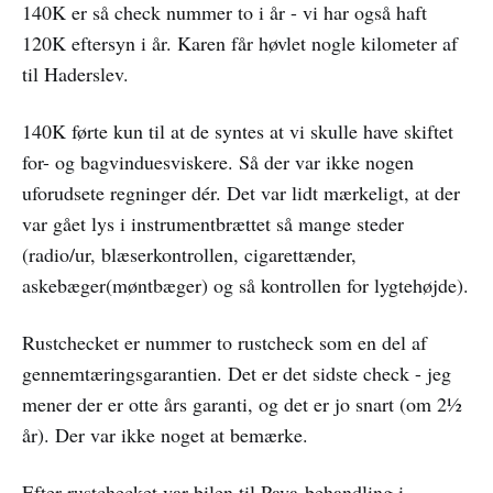
140K er så check nummer to i år - vi har også haft
120K eftersyn i år. Karen får høvlet nogle kilometer af
til Haderslev.
140K førte kun til at de syntes at vi skulle have skiftet
for- og bagvinduesviskere. Så der var ikke nogen
uforudsete regninger dér. Det var lidt mærkeligt, at der
var gået lys i instrumentbrættet så mange steder
(radio/ur, blæserkontrollen, cigarettænder,
askebæger(møntbæger) og så kontrollen for lygtehøjde).
Rustchecket er nummer to rustcheck som en del af
gennemtæringsgarantien. Det er det sidste check - jeg
mener der er otte års garanti, og det er jo snart (om 2½
år). Der var ikke noget at bemærke.
Efter rustchecket var bilen til Pava-behandling i