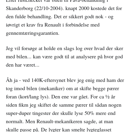
Skanderborg (22/10-2004). knapt 2000 kostede det for
den fulde behandling. Det er sikkert godt nok - og
iøvrigt et krav fra Renault i forbindelse med
gennemtæringsgarantien.
Jeg vil forsøge at holde en slags log over hvad der sker
med bilen... kan være godt til at analysere på hvor god
den har været...
Åh ja - ved 140K-eftersynet blev jeg enig med ham der
tog imod bilen (mekaniker) om at skifte begge pærer
foran (kort/lang lys). Den ene var gået. For ca ½ år
siden fikm jeg skiftet de samme pærer til sådan nogen
super-duper tingester der skulle lyse 50% mere end
normalt. Men Renault-mekanikeren sagde, at man
skulle passe på. De lygter kan smelte lygteglasset