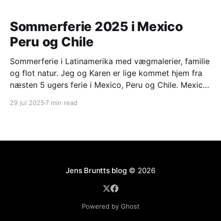
Sommerferie 2025 i Mexico
Peru og Chile
Sommerferie i Latinamerika med vægmalerier, familie
og flot natur. Jeg og Karen er lige kommet hjem fra
næsten 5 ugers ferie i Mexico, Peru og Chile. Mexico
city og omegn med Frederikke og Mads Frederikke
29 jul 2025
7 min read
har været i praktik på den danske ambassade i
Mexico city i perioden februar til
Jens Bruntts blog
© 2026
Powered by Ghost