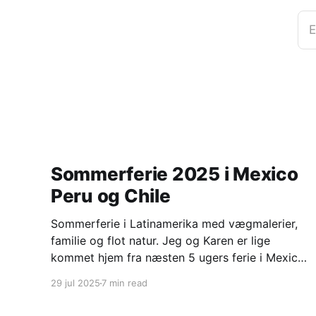
E
Sommerferie 2025 i Mexico
Peru og Chile
Sommerferie i Latinamerika med vægmalerier,
familie og flot natur. Jeg og Karen er lige
kommet hjem fra næsten 5 ugers ferie i Mexico,
Peru og Chile. Mexico city og omegn med
29 jul 2025
7 min read
Frederikke og Mads Frederikke har været i
praktik på den danske ambassade i Mexico city