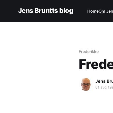
Jens Bruntts blog
Home
Om Je
Frederikke
Frede
Jens Br
01 aug 19