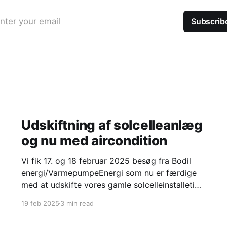
nter your email
Subscrib
Udskiftning af solcelleanlæg
og nu med aircondition
Vi fik 17. og 18 februar 2025 besøg fra Bodil
energi/VarmepumpeEnergi som nu er færdige
med at udskifte vores gamle solcelleinstalletion
med en ny og som samtidigt har installeret
19 feb 2025
3 min read
luft/luft-varmepumpe (som jeg kalder
aircondition). Hvorfor udskiftning af