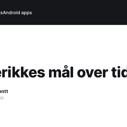
ns
Android apps
rikkes mål over ti
untt
99