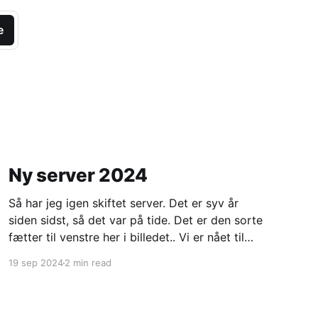
e
Ny server 2024
Så har jeg igen skiftet server. Det er syv år
siden sidst, så det var på tide. Det er den sorte
fætter til venstre her i billedet.. Vi er nået til
server nummer fem som jeg har kørt min blog
19 sep 2024
2 min read
på. Denne gang er den hjemmebygget. Jeg har
altså købt