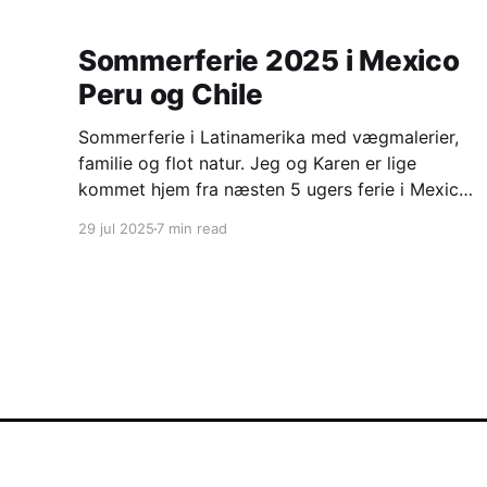
Sommerferie 2025 i Mexico
Peru og Chile
Sommerferie i Latinamerika med vægmalerier,
familie og flot natur. Jeg og Karen er lige
kommet hjem fra næsten 5 ugers ferie i Mexico,
Peru og Chile. Mexico city og omegn med
29 jul 2025
7 min read
Frederikke og Mads Frederikke har været i
praktik på den danske ambassade i Mexico city
i perioden februar til
Jens Bruntts blog
© 2026