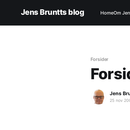
Jens Bruntts blog
Home
Om Je
Forsider
Fors
Jens Br
25 nov 20