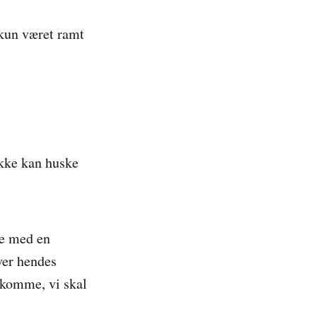
 kun været ramt
ikke kan huske
de med en
ver hendes
 komme, vi skal