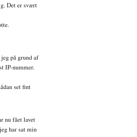
ig. Det er svært
tte.
 jeg på grund af
fast IP-nummer.
ådan set fint
r nu fået lavet
jeg har sat min