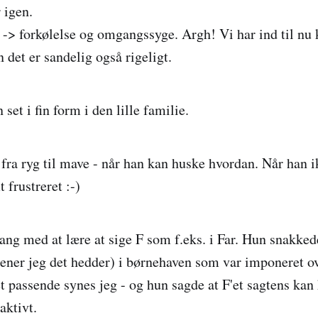
r igen.
r -> forkølelse og omgangssyge. Argh! Vi har ind til nu
n det er sandelig også rigeligt.
 set i fin form i den lille familie.
fra ryg til mave - når han kan huske hvordan. Når han 
 frustreret :-)
gang med at lære at sige F som f.eks. i Far. Hun snakke
ener jeg det hedder) i børnehaven som var imponeret o
t passende synes jeg - og hun sagde at F'et sagtens kan
aktivt.