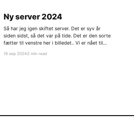
Ny server 2024
Så har jeg igen skiftet server. Det er syv år
siden sidst, så det var på tide. Det er den sorte
fætter til venstre her i billedet.. Vi er nået til
server nummer fem som jeg har kørt min blog
19 sep 2024
2 min read
på. Denne gang er den hjemmebygget. Jeg har
altså købt
Powered by Ghost