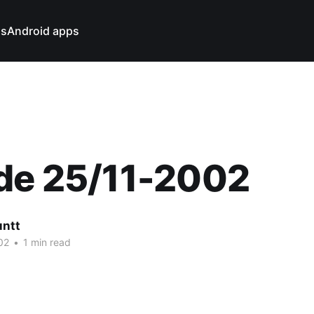
ns
Android apps
ide 25/11-2002
untt
02
•
1 min read