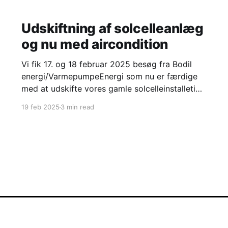
Udskiftning af solcelleanlæg
og nu med aircondition
Vi fik 17. og 18 februar 2025 besøg fra Bodil
energi/VarmepumpeEnergi som nu er færdige
med at udskifte vores gamle solcelleinstalletion
med en ny og som samtidigt har installeret
19 feb 2025
3 min read
luft/luft-varmepumpe (som jeg kalder
aircondition). Hvorfor udskiftning af
solcelleanlæg? Vi fik i 2012 vores første
solcelleanlæg: Solcelleanlæg er