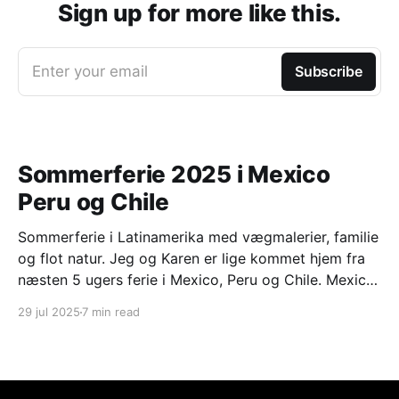
Sign up for more like this.
Enter your email
Subscribe
Sommerferie 2025 i Mexico
Peru og Chile
Sommerferie i Latinamerika med vægmalerier, familie
og flot natur. Jeg og Karen er lige kommet hjem fra
næsten 5 ugers ferie i Mexico, Peru og Chile. Mexico
city og omegn med Frederikke og Mads Frederikke
29 jul 2025
7 min read
har været i praktik på den danske ambassade i
Mexico city i perioden februar til