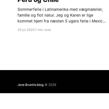
Sommerferie i Latinamerika med vægmalerier,
familie og flot natur. Jeg og Karen er lige
kommet hjem fra næsten 5 ugers ferie i Mexico,
Peru og Chile. Mexico city og omegn med
29 jul 2025
7 min read
Frederikke og Mads Frederikke har været i
praktik på den danske ambassade i Mexico city
i perioden februar til
Jens Bruntts blog
© 2026