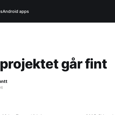
ns
Android apps
rojektet går fint
untt
06