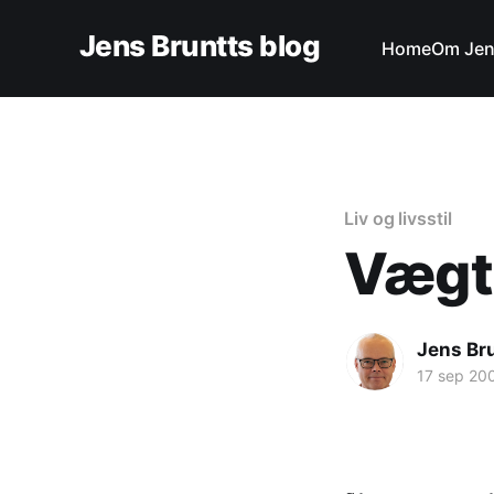
Jens Bruntts blog
Home
Om Je
Liv og livsstil
Vægtp
Jens Br
17 sep 20