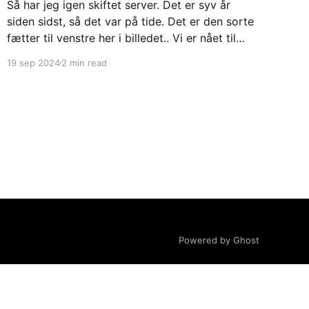
Så har jeg igen skiftet server. Det er syv år
siden sidst, så det var på tide. Det er den sorte
fætter til venstre her i billedet.. Vi er nået til
server nummer fem som jeg har kørt min blog
19 sep 2024
2 min read
på. Denne gang er den hjemmebygget. Jeg har
altså købt
Powered by Ghost