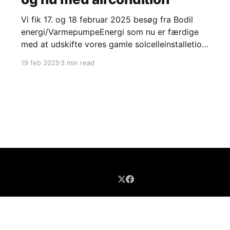
Vi fik 17. og 18 februar 2025 besøg fra Bodil
energi/VarmepumpeEnergi som nu er færdige
med at udskifte vores gamle solcelleinstalletion
med en ny og som samtidigt har installeret
19 feb 2025
3 min read
luft/luft-varmepumpe (som jeg kalder
aircondition). Hvorfor udskiftning af
solcelleanlæg? Vi fik i 2012 vores første
solcelleanlæg: Solcelleanlæg er