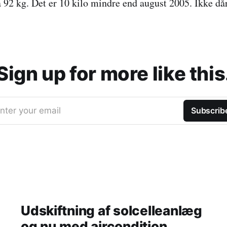
å 92 kg. Det er 10 kilo mindre end august 2005. Ikke dår
Sign up for more like this
nter your email
Subscrib
Udskiftning af solcelleanlæg
og nu med aircondition