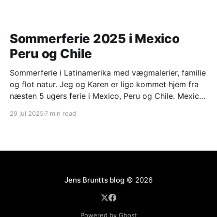
Sommerferie 2025 i Mexico
Peru og Chile
Sommerferie i Latinamerika med vægmalerier, familie
og flot natur. Jeg og Karen er lige kommet hjem fra
næsten 5 ugers ferie i Mexico, Peru og Chile. Mexico
city og omegn med Frederikke og Mads Frederikke
29 jul 2025
7 min read
har været i praktik på den danske ambassade i
Mexico city i perioden februar til
Jens Bruntts blog
© 2026
Powered by Ghost