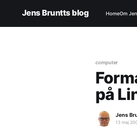
Jens Bruntts blog
Home
Om Je
computer
Forma
på Li
Jens Br
13 maj 20