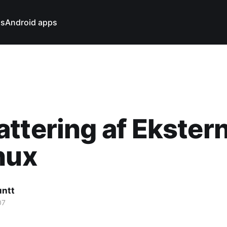
ns
Android apps
ttering af Ekstern
nux
untt
07