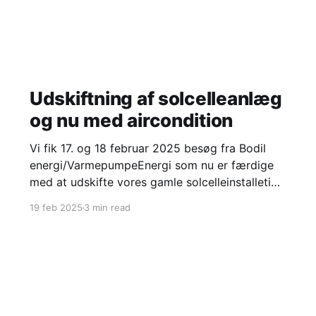
Udskiftning af solcelleanlæg
og nu med aircondition
Vi fik 17. og 18 februar 2025 besøg fra Bodil
energi/VarmepumpeEnergi som nu er færdige
med at udskifte vores gamle solcelleinstalletion
med en ny og som samtidigt har installeret
19 feb 2025
3 min read
luft/luft-varmepumpe (som jeg kalder
aircondition). Hvorfor udskiftning af
solcelleanlæg? Vi fik i 2012 vores første
solcelleanlæg: Solcelleanlæg er