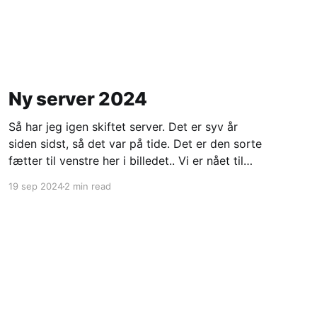
Ny server 2024
Så har jeg igen skiftet server. Det er syv år
siden sidst, så det var på tide. Det er den sorte
fætter til venstre her i billedet.. Vi er nået til
server nummer fem som jeg har kørt min blog
19 sep 2024
2 min read
på. Denne gang er den hjemmebygget. Jeg har
altså købt