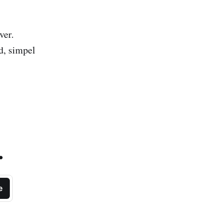
ver.
d, simpel
.
e