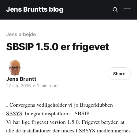
Jens Bruntts blog
Jens arbejde
SBSIP 1.5.0 er frigevet
Share
Jens Bruntt
27 sep 2016
•
1 min read
I
Convergens
vedligeholder vi jo
Brugerklubben
SBSYS
' Integrationsplatform - SBSIP.
Vi har lige frigevet version 1.5.0. Frigevet betyder, at
alle de installationer der findes i SBSYS-medlemmernes