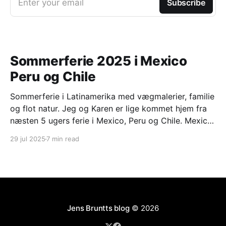
Enter your email
Subscribe
Sommerferie 2025 i Mexico
Peru og Chile
Sommerferie i Latinamerika med vægmalerier, familie
og flot natur. Jeg og Karen er lige kommet hjem fra
næsten 5 ugers ferie i Mexico, Peru og Chile. Mexico
city og omegn med Frederikke og Mads Frederikke
29 jul 2025
7 min read
har været i praktik på den danske ambassade i
Mexico city i perioden februar til
Jens Bruntts blog
© 2026