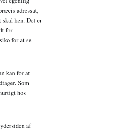
vet egentlig
ræcis adressat,
t skal hen. Det er
dt for
iko for at se
n kan for at
odtager. Som
hurtigt hos
"ydersiden af