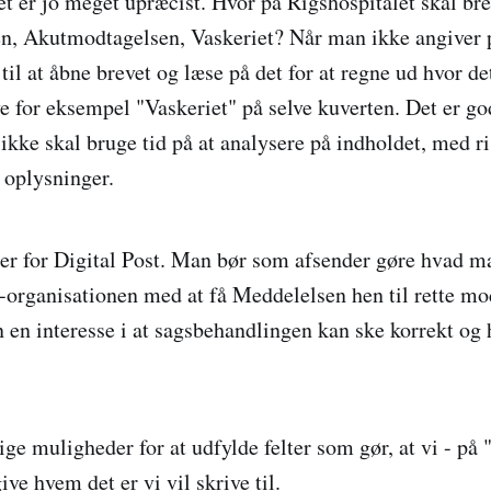
 er jo meget upræcist. Hvor på Rigshospitalet skal bre
, Akutmodtagelsen, Vaskeriet? Når man ikke angiver p
til at åbne brevet og læse på det for at regne ud hvor de
ve for eksempel "Vaskeriet" på selve kuverten. Det er go
kke skal bruge tid på at analysere på indholdet, med ris
oplysninger.
r for Digital Post. Man bør som afsender gøre hvad ma
organisationen med at få Meddelelsen hen til rette m
 en interesse i at sagsbehandlingen kan ske korrekt og 
ge muligheder for at udfylde felter som gør, at vi - på 
ive hvem det er vi vil skrive til.