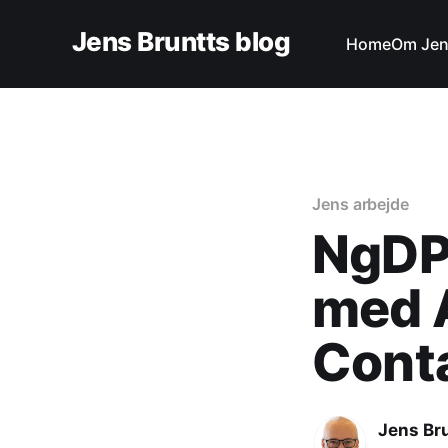
Jens Bruntts blog
Home
Om Je
Jens arbejde
NgDP
med 
Cont
Jens Br