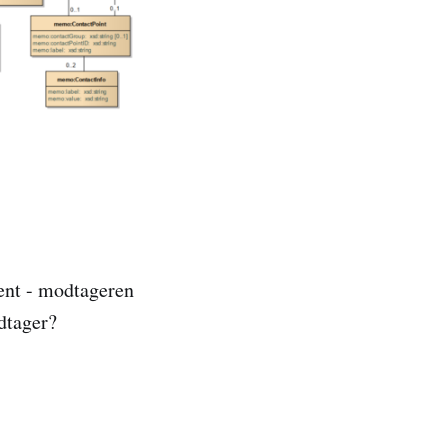
ient - modtageren
dtager?