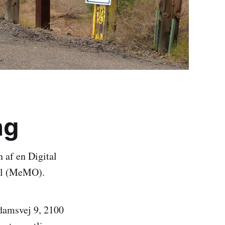
ng
 af en Digital
el (MeMO).
gdamsvej 9, 2100