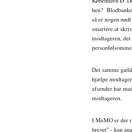
København Ø. Det
hen? Blodbanken
så er nogen nødt 
smartere at skri
modtageren, der i
personfølsomme 
Det samme gælde
hjælpe modtager-
afsender har man
modtageren.
I MeMO er der ri
brevet" - kan ang