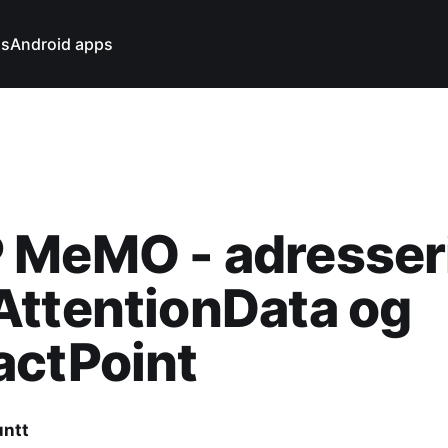
ns
Android apps
 MeMO - adresser
AttentionData og
actPoint
untt