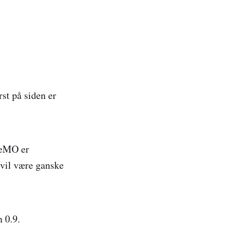
st på siden er
MeMO er
 vil være ganske
 0.9.