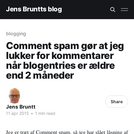
Jens Bruntts blog
blogging
Comment spam gør at jeg
lukker for kommentarer
når blogentries er ældre
end 2 måneder
Share
Jens Bruntt
11 apr 2015
•
1 min read
Jeg er træt af
Comment spam
, så jeg har slået låsning af